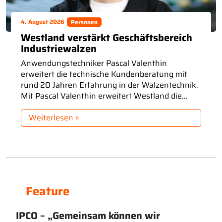
4. August 2026
Personen
Westland verstärkt Geschäftsbereich
Industriewalzen
Anwendungstechniker Pascal Valenthin
erweitert die technische Kundenberatung mit
rund 20 Jahren Erfahrung in der Walzentechnik.
Mit Pascal Valenthin erweitert Westland die
Anwendungstechnik und den Vertrieb im
Geschäftsbereich Industriewalzen. Mit rund 20
Weiterlesen »
Jahren Erfahrung in der Walzentechnik
unterstützt er Kunden bei der Auswahl,
Optimierung und Instandsetzung von
Funktionswalzen und stärkt den technischen
Austausch auf Augenhöhe. Funktionswalzen […]
Feature
IPCO – „Gemeinsam können wir