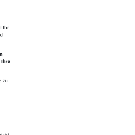
 Ihr
nd
en
 Ihre
e zu
eicht