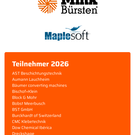
Teilnehmer 2026
AST Beschichtungstechnik
Aumann Lauchheim
Bäumer converting machines
Bischof+Klein
Block & Mohr
Bobst Meerbusch
BST GmbH
Burckhardt of Switzerland
CMC Klebetechnik
Dow Chemical Ibérica
Dreckshage