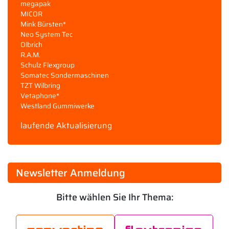
megapak
MICOR
Mink Bürsten*
Neo System Tec
Olbrich
R.A.M.
Schulz Flexgroup
Somatec Sondermaschinen
TZT Wilbring
Vetaphone*
Westland Gummiwerke
laufende Aktualisierung
Newsletter Anmeldung
Bitte wählen Sie Ihr Thema: