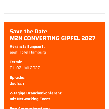
Save the Date
M2N CONVERTING GIPFEL 2027
Veranstaltungsort:
east Hotel Hamburg
Termin:
01.-02. Juli 2027
Sprache:
deutsch
2-tägige Branchenkonferenz
mit Networking Event
Ihre Ansprechpartner: