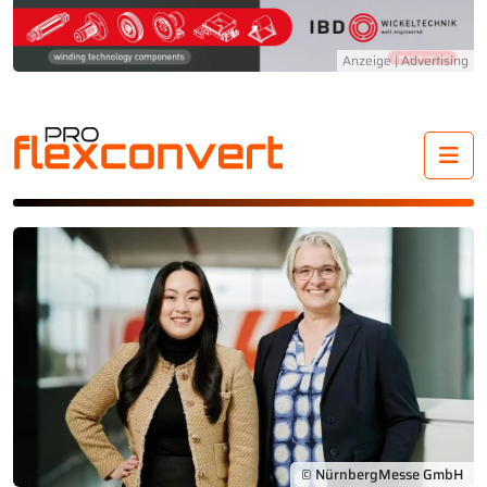
Me
© NürnbergMesse GmbH