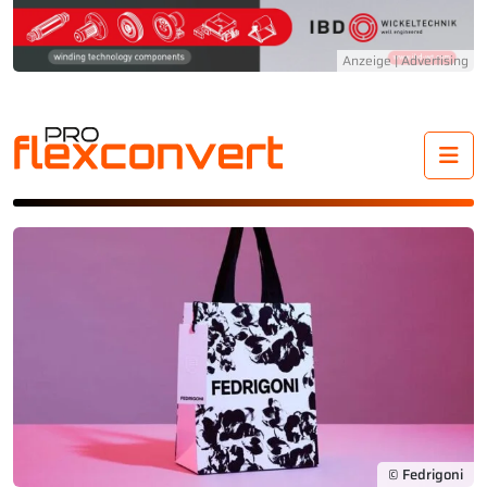
Me
© Fedrigoni