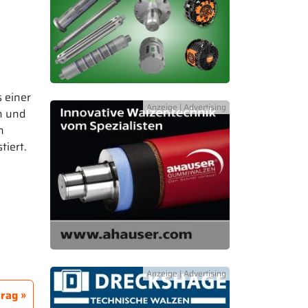
 einer
n und
n
tiert.
trag