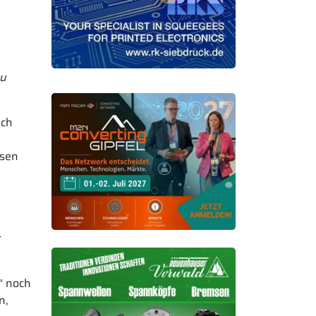
zu
ich
ssen
r
“ noch
n,