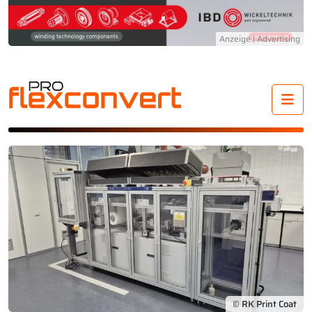
Me
© RK Print Coat