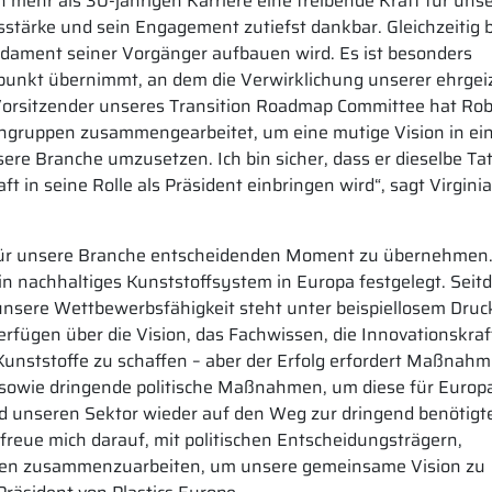
ehr als 30-jährigen Karriere eine treibende Kraft für uns
stärke und sein Engagement zutiefst dankbar. Gleichzeitig b
ndament seiner Vorgänger aufbauen wird. Es ist besonders
tpunkt übernimmt, an dem die Verwirklichung unserer ehrgei
 Vorsitzender unseres Transition Roadmap Committee hat Ro
sengruppen zusammengearbeitet, um eine mutige Vision in ei
re Branche umzusetzen. Ich bin sicher, dass er dieselbe Tat
 in seine Rolle als Präsident einbringen wird“, sagt Virginia
em für unsere Branche entscheidenden Moment zu übernehmen.
ein nachhaltiges Kunststoffsystem in Europa festgelegt. Sei
 unsere Wettbewerbsfähigkeit steht unter beispiellosem Druc
erfügen über die Vision, das Fachwissen, die Innovationskra
 Kunststoffe zu schaffen – aber der Erfolg erfordert Maßnah
sowie dringende politische Maßnahmen, um diese für Europ
nd unseren Sektor wieder auf den Weg zur dringend benötigt
 freue mich darauf, mit politischen Entscheidungsträgern,
ppen zusammenzuarbeiten, um unsere gemeinsame Vision zu