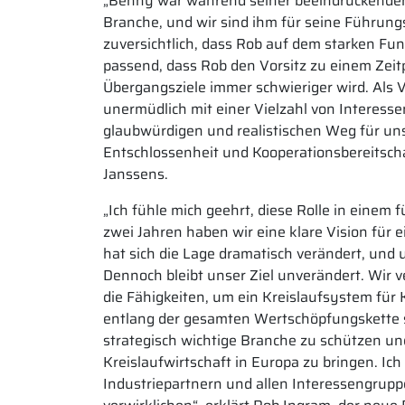
„Benny war während seiner beeindruckenden m
Branche, und wir sind ihm für seine Führungs
zuversichtlich, dass Rob auf dem starken Fu
passend, dass Rob den Vorsitz zu einem Zei
Übergangsziele immer schwieriger wird. Als
unermüdlich mit einer Vielzahl von Interes
glaubwürdigen und realistischen Weg für unse
Entschlossenheit und Kooperationsbereitschaft
Janssens.
„Ich fühle mich geehrt, diese Rolle in ein
zwei Jahren haben wir eine klare Vision für 
hat sich die Lage dramatisch verändert, und
Dennoch bleibt unser Ziel unverändert. Wir v
die Fähigkeiten, um ein Kreislaufsystem für
entlang der gesamten Wertschöpfungskette 
strategisch wichtige Branche zu schützen u
Kreislaufwirtschaft in Europa zu bringen. Ich
Industriepartnern und allen Interessengru