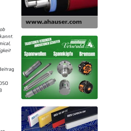
Rob
kannt.
ical,
gkeit
Beitrag
2050
3