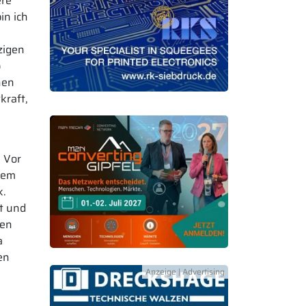
ere
in ich
zigen
b
nen
kraft,
 Vor
tdem
k.
ft und
men
a
en