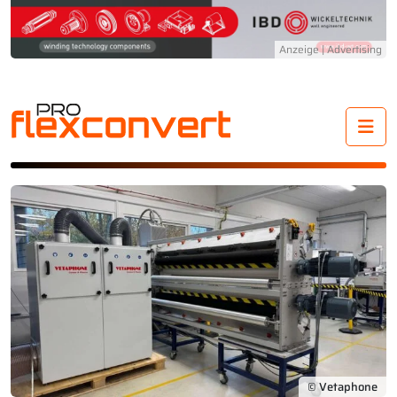
Me
© Vetaphone