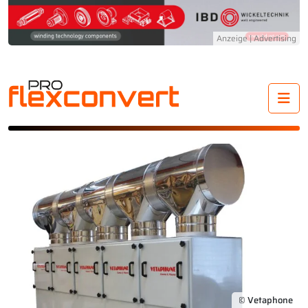
Me
© Vetaphone