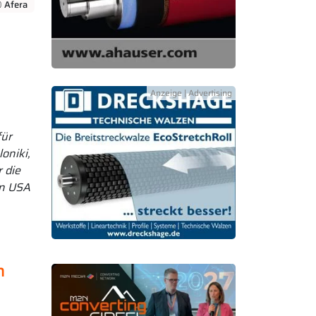
 Afera
g
für
oniki,
 die
en USA
n