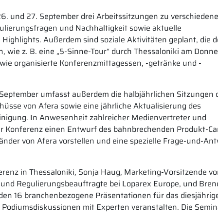
26. und 27. September drei Arbeitssitzungen zu verschieden
lierungsfragen und Nachhaltigkeit sowie aktuelle
ghlights. Außerdem sind soziale Aktivitäten geplant, die 
 wie z. B. eine „5-Sinne-Tour“ durch Thessaloniki am Donne
ie organisierte Konferenzmittagessen, -getränke und -
September umfasst außerdem die halbjährlichen Sitzungen 
üsse von Afera sowie eine jährliche Aktualisierung des
einigung. In Anwesenheit zahlreicher Medienvertreter und
er Konferenz einen Entwurf des bahnbrechenden Produkt-Ca
änder von Afera vorstellen und eine spezielle Frage-und-Ant
renz in Thessaloniki, Sonja Haug, Marketing-Vorsitzende v
- und Regulierungsbeauftragte bei Loparex Europe, und Bre
rden 16 branchenbezogene Präsentationen für das diesjährig
e Podiumsdiskussionen mit Experten veranstalten. Die Semin