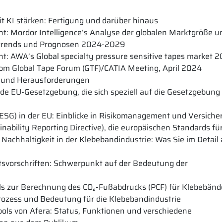
it KI stärken: Fertigung und darüber hinaus
ht: Mordor Intelligence’s Analyse der globalen Marktgröße u
strends und Prognosen 2024-2029
ht: AWA’s Global specialty pressure sensitive tapes market 
vom Global Tape Forum (GTF)/CATIA Meeting, April 2024
ds und Herausforderungen
e EU-Gesetzgebung, die sich speziell auf die Gesetzgebung 
ESG) in der EU: Einblicke in Risikomanagement und Versich
inability Reporting Directive), die europäischen Standards für
Nachhaltigkeit in der Klebebandindustrie: Was Sie im Detail 
itsvorschriften: Schwerpunkt auf der Bedeutung der
ls zur Berechnung des CO₂-Fußabdrucks (PCF) für Klebebänd
prozess und Bedeutung für die Klebebandindustrie
ols von Afera: Status, Funktionen und verschiedene