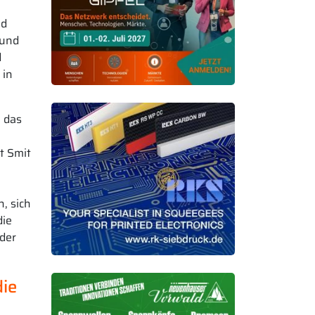
id
 und
d
 in
, das
t Smit
,
, sich
die
der
die