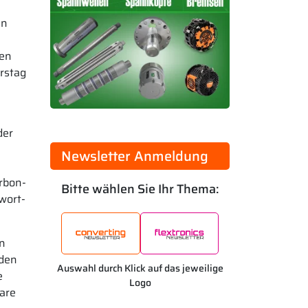
en
den
rstag
der
Newsletter Anmeldung
rbon-
Bitte wählen Sie Ihr Thema:
wort-
on
nden
Auswahl durch Klick auf das jeweilige
e
Logo
are