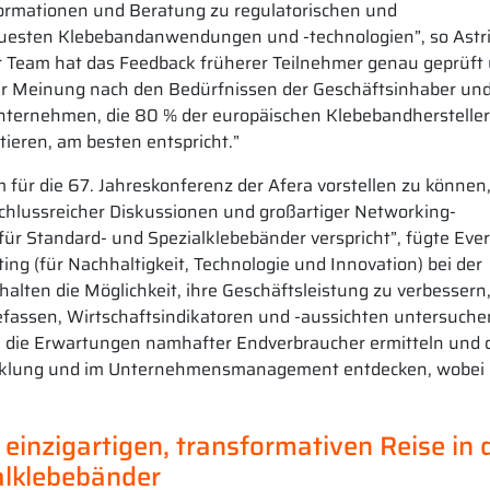
formationen und Beratung zu regulatorischen und
euesten Klebebandanwendungen und -technologien”, so Astr
er Team hat das Feedback früherer Teilnehmer genau geprüft
r Meinung nach den Bedürfnissen der Geschäftsinhaber un
nternehmen, die 80 % der europäischen Klebebandhersteller
ieren, am besten entspricht.”
m für die 67. Jahreskonferenz der Afera vorstellen zu können
schlussreicher Diskussionen und großartiger Networking-
für Standard- und Spezialklebebänder verspricht”, fügte Ever
ing (für Nachhaltigkeit, Technologie und Innovation) bei der
lten die Möglichkeit, ihre Geschäftsleistung zu verbessern
efassen, Wirtschaftsindikatoren und -aussichten untersuchen
, die Erwartungen namhafter Endverbraucher ermitteln und 
icklung und im Unternehmensmanagement entdecken, wobei 
einzigartigen, transformativen Reise in 
alklebebänder