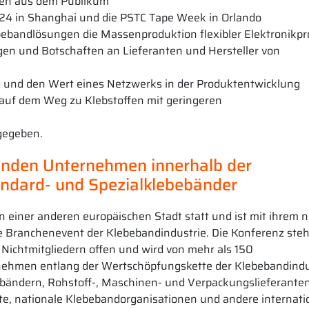
en aus dem Publikum
2024 in Shanghai und die PSTC Tape Week in Orlando
bebandlösungen die Massenproduktion flexibler Elektronikp
gen und Botschaften an Lieferanten und Hersteller von
ing und den Wert eines Netzwerks in der Produktentwicklung
 auf dem Weg zu Klebstoffen mit geringeren
gegeben.
enden Unternehmen innerhalb der
ndard- und Spezialklebebänder
in einer anderen europäischen Stadt statt und ist mit ihrem 
e Branchenevent der Klebebandindustrie. Die Konferenz steh
Nichtmitgliedern offen und wird von mehr als 150
nehmen entlang der Wertschöpfungskette der Klebebandindu
ebebändern, Rohstoff-, Maschinen- und Verpackungslieferanten
e, nationale Klebebandorganisationen und andere internati