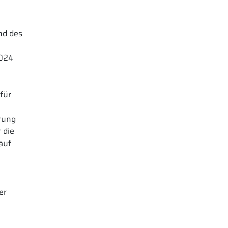
nd des
2024
für
erung
 die
auf
er