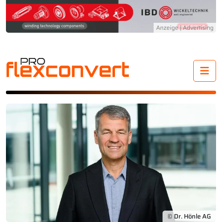
Me
© Dr. Hönle AG