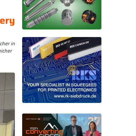
tery
cher in
eicher