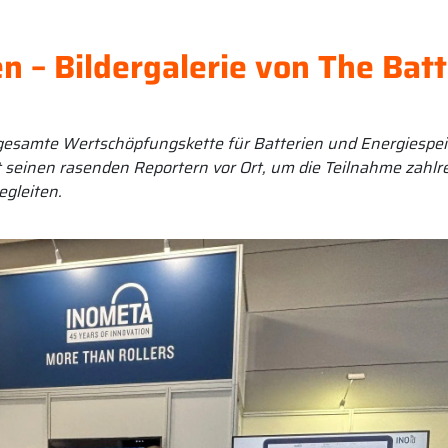
en – Bildergalerie von The Bat
esamte Wertschöpfungskette für Batterien und Energiespei
t seinen rasenden Reportern vor Ort, um die Teilnahme zahlr
egleiten.