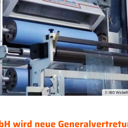
© IBD Wickel
bH wird neue Generalvertret