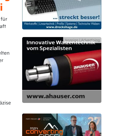
i
 für
aft
elten
er
äzise