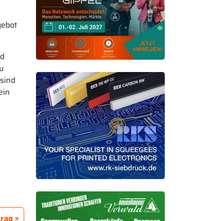
gebot
nd
zu
sind
ein
trag