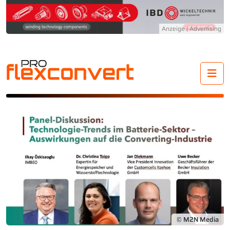
Me
© M2N Media