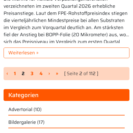
verzeichneten im zweiten Quartal 2026 erhebliche
Preisanstiege. Laut dem FPE-Rohstoffpreisindex stiegen
die vierteljährlichen Mindestpreise bei allen Substraten
im Vergleich zum Vorquartal deutlich an. Am stärksten
fiel der Anstieg bei BOPP-Folie (20 Mikrometer) aus, wo
sich das Preisniveau im Vergleich zum ersten Quartal
fast verdoppelte (+97 %). Auch PET-Folie (12 Mikrometer)
Weiterlesen »
[…]
Seitennavigation
Seite
Aktuelle Seite
Seite
Seite
‹
1
2
3
4
›
»
[
Seite
2
of
112 ]
Kategorien
Advertorial
(10)
Bildergalerie
(17)