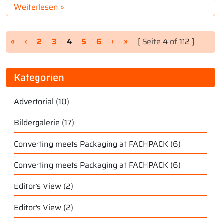
Weiterlesen »
Seitennavigation
Seite
Seite
Aktuelle Seite
Seite
Seite
«
‹
2
3
4
5
6
›
»
[
Seite
4
of
112 ]
Kategorien
Advertorial
(10)
Bildergalerie
(17)
Converting meets Packaging at FACHPACK
(6)
Converting meets Packaging at FACHPACK
(6)
Editor's View
(2)
Editor's View
(2)